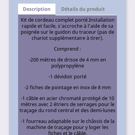
Description
Détails du produit
Kit de cordeau complet porté.Installation
rapide et facile, s'accroche à l'aide de sa
poignée sur le guidon du traceur (pas de
chariot supplémentaire à tirer).
Comprend :
-200 mètres de drisse de 4 mm en
polypropylène
-1 dévidoir porté
-2 fiches de pointage en inox de 8 mm
-1 câble en acier chromaté protégé de 10
mètres avec 2 étriers de serrages pour le
traçage du rond central et des demi-lunes
-1 fourreau adaptable sur le châssis de la
machine de traçage pour y loger les
fiches et le câble.