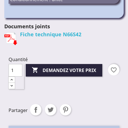
Documents joints
Fiche technique N66S42
Quantité

favorite_border
DEMANDEZ VOTRE PRIX
Partager