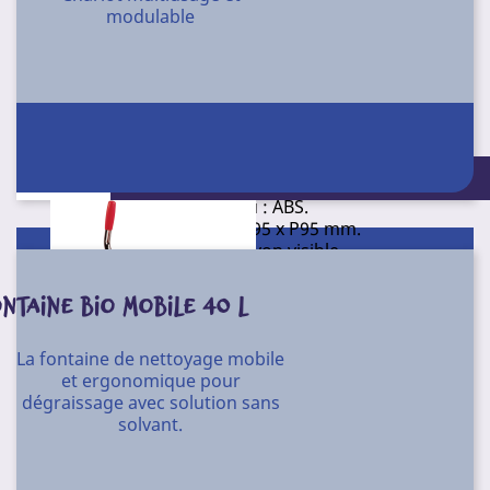
modulable
Distributeur de savon remplissable avec bouton
poussoir.
Conditionnement : Unité
Contenance 800 ml.
Matériau : ABS.
Dim. : H250 x L95 x P95 mm.
Niveau du savon visible.
Fermeture à clé.
Livré avec chevilles, vis, bande adhésive et clé
NTAINE BIO MOBILE 40 L
plastique.
Pour tous les savons liquides en vrac.
La fontaine de nettoyage mobile
N06S01
Référence
et ergonomique pour
dégraissage avec solution sans
Conditionnement
solvant.
Unité
Chariot multiusage et modulable