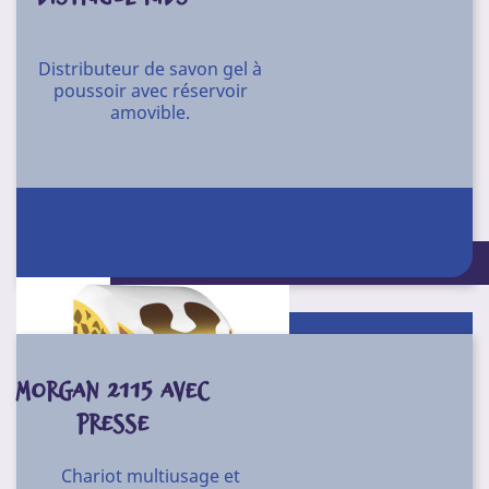
Distributeur de savon gel à
poussoir avec réservoir
amovible.
Flacon 1000 ml. Rond Girafe.
Matière en PEHD naturel blanc.
Assure une bonne résistance aux produits agressifs.
Conditionnement : Unité
Livré avec bouchon.
ZQ10FI
Référence
Conditionnement
Unité
MORGAN 2115 AVEC
PRESSE
Chariot multiusage et