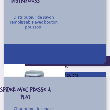
DISTRIPOUSS
Distributeur de savon
remplissable avec bouton
poussoir.
Tête de spray multiusage avec prolongateur souple.
Compatible avec les produits phytosanitaires, les
insecticides, les nettoyants automobiles, les produits
pour l’entretien et le nettoyage industriel.
Conditionnement : Unité
Joints Viton®.
Longueur tuyau : 150 cm
N49S01
Référence
SPIDER AVEC PRESSE À
Conditionnement
PLAT
Unité
Chariot multiusage et