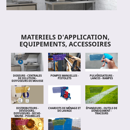
MATERIELS D'APPLICATION,
EQUIPEMENTS, ACCESSOIRES
DOSEURS - CENTRALES
POMPES MANUELLES -
PULVÉRISATEURS -
DE DILUTION -
PISTOLETS
LANCES - RAMPES
DIFFUSEURS DE MOUSSE
DISTRIBUTEURS -
CHARIOTS DE MÉNAGE ET
ÉPANDEURS - OUTILS DE
DÉVIDOIRS -
DE LAVAGE
DÉNEIGEMENT -
DIFFUSEURS - SÈCHE-
TRACEURS
MAINS - POUBELLES