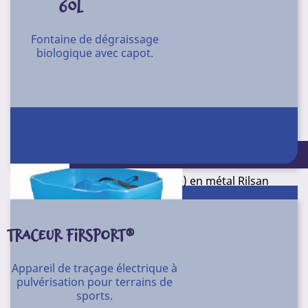
60L
Unité
Fontaine de dégraissage
biologique avec capot.
Chariot multiusage et modulable
Chariot pour le lavage des petites surfaces (presse en
option réf. ZP66).
Conditionnement : Unité
- 1 châssis en plastique
- 1 timon central (réversible) en métal Rilsan
- 2 seaux de 15 l- 4 roues ø 80 mm en plastique avec
rondelles pare-chocs
TRACEUR FIRSPORT®
- Dim. : L65 x l41 x H90 cm
Appareil de traçage électrique à
- Poids : 6,4 kg.
pulvérisation pour terrains de
ZP67
Référence
sports.