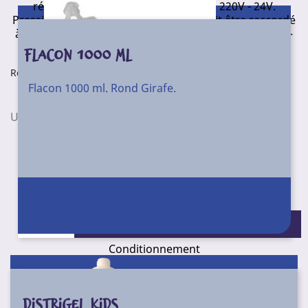
réamorçage de la pompe. Tension : 220V - 24V.
Pression de refoulement : 0, 8 bars. Doit être raccordé
à une tension d’alimentation (protégée) de 230 VAC –
50 Hz – 5 VA minimum.
FLACON 1000 ML
N78S10
Référence
Flacon 1000 ml. Rond Girafe.
Conditionnement
Unité
Pompe pour bidon de 5 l plastique.
Pompe plastique pour bidon de 5 litre.
Compatible avec tous les produits en vrac.
Conditionnement : Unité
N41S01
Référence
Conditionnement
Unité
DISTRIGEL KIDS