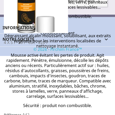
Retour en haut

bâches, chrome, stores à lamelles, verre, panneaux
d’affichage, carrelage, surfaces lessivables...
Sécurité : produit non combustible.
L17
Référence
INFORMATIONS
Conditionnement
Dégraissant alcalin moussant, solubilisant, aux extraits
NOTRE SOCIÉTÉ

végétaux pour les interventions localisées de
4 X 5 l - 30 l - 60 l - 220 l
nettoyage instantané.
© 2026 - Firchim France™
Mousse active évitant les pertes de produit. Agit
rapidement. Pénètre, émulsionne, décolle les dépôts
anciens ou récents. Particulièrement actif sur : huiles,
résidus d’autocollants, graisses, poussières de freins,
cambouis, impacts d’insectes, goudron, traces de
carbone, bitume, traces de marqueur. Compatible avec
aluminium, stratifié, inoxydables, bâches, chrome,
stores à lamelles, verre, panneaux d’affichage,
carrelage, surfaces lessivables...
Sécurité : produit non combustible.
A42
Référence