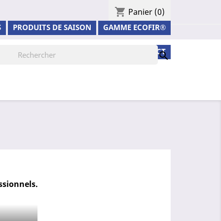
shopping_cart
Panier
(0)
S
PRODUITS DE SAISON
GAMME ECOFIR®
VIDÉOS
CONTACT

ssionnels.