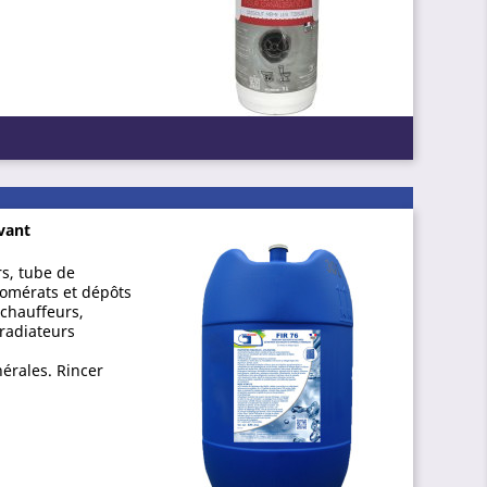
lvant
rs, tube de
lomérats et dépôts
chauffeurs,
 radiateurs
nérales. Rincer