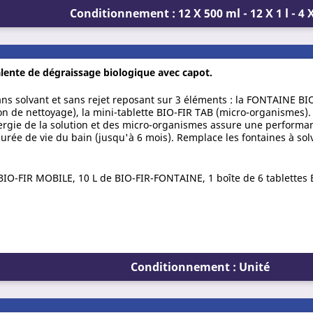
Conditionnement : 12 X 500 ml - 12 X 1 l - 4 X
lente de dégraissage biologique avec capot.
ns solvant et sans rejet reposant sur 3 éléments : la FONTAINE BI
n de nettoyage), la mini-tablette BIO-FIR TAB (micro-organismes). 
rgie de la solution et des micro-organismes assure une performa
durée de vie du bain (jusqu'à 6 mois). Remplace les fontaines à sol
BIO-FIR MOBILE, 10 L de BIO-FIR-FONTAINE, 1 boîte de 6 tablettes 
Conditionnement : Unité