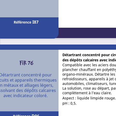
I87
Référence
Détartrant concentré pour cir
des dépôts calcaires avec indi
FIR 76
Compatible avec les aciers doux
plancher chauffant en polyéthy
organo-minéraux. Détartre les
Détartrant concentré pour
refroidisseurs, appareils à je
rcuits et appareils thermiques
automobiles, climatiseurs, tunn
n métaux et alliages légers,
La solution, rose au départ, p
ssolvant des dépôts calcaires
complètement à l’eau claire.
avec indicateur coloré.
Aspect : liquide limpide rouge
pH : 0,5.