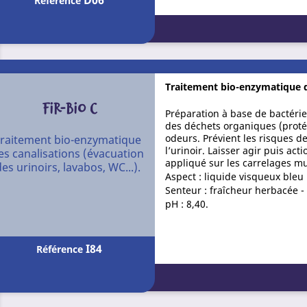
D06
Référence
Traitement bio-enzymatique de
FIR-BIO C
Préparation à base de bactérie
des déchets organiques (proté
odeurs. Prévient les risques de
raitement bio-enzymatique
l’urinoir. Laisser agir puis a
es canalisations (évacuation
appliqué sur les carrelages mu
es urinoirs, lavabos, WC...).
Aspect : liquide visqueux bleu
Senteur : fraîcheur herbacée - 
pH : 8,40.
I84
Référence