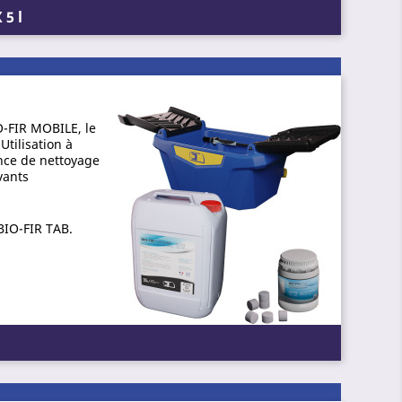
 5 l
O-FIR MOBILE, le
Utilisation à
nce de nettoyage
vants
BIO-FIR TAB.