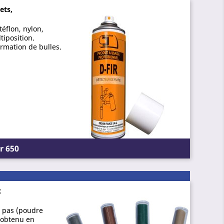
ets,
éflon, nylon,
tiposition.
ormation de bulles.
r 650
t
e pas (poudre
t obtenu en