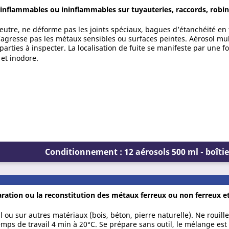
s inflammables ou ininflammables sur tuyauteries, raccords, robin
eutre, ne déforme pas les joints spéciaux, bagues d’étanchéité en t
agresse pas les métaux sensibles ou surfaces peintes. Aérosol mul
parties à inspecter. La localisation de fuite se manifeste par une f
 et inodore.
Conditionnement : 12 aérosols 500 ml - boîtie
ration ou la reconstitution des métaux ferreux ou non ferreux e
 ou sur autres matériaux (bois, béton, pierre naturelle). Ne rouill
temps de travail 4 min à 20°C. Se prépare sans outil, le mélange es