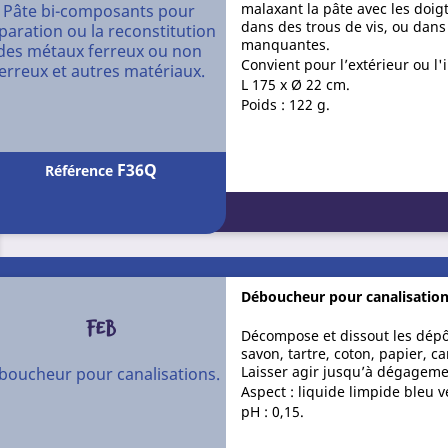
malaxant la pâte avec les doig
Pâte bi-composants pour
dans des trous de vis, ou dans
paration ou la reconstitution
manquantes.
des métaux ferreux ou non
Convient pour l’extérieur ou l'
erreux et autres matériaux.
L 175 x Ø 22 cm.
Poids : 122 g.
F36Q
Référence
Déboucheur pour canalisation
FEB
Décompose et dissout les dépôt
savon, tartre, coton, papier, c
Laisser agir jusqu’à dégageme
boucheur pour canalisations.
Aspect : liquide limpide bleu v
pH : 0,15.