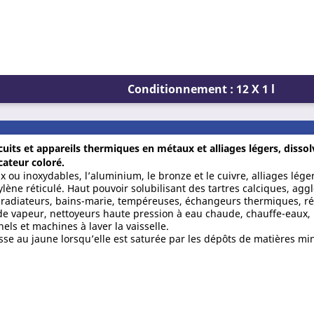
Conditionnement : 12 X 1 l
cuits et appareils thermiques en métaux et alliages légers, disso
cateur coloré.
 ou inoxydables, l’aluminium, le bronze et le cuivre, alliages lége
lène réticulé. Haut pouvoir solubilisant des tartres calciques, agg
 radiateurs, bains-marie, tempéreuses, échangeurs thermiques, ré
t de vapeur, nettoyeurs haute pression à eau chaude, chauffe-eaux,
els et machines à laver la vaisselle.
asse au jaune lorsqu’elle est saturée par les dépôts de matières mi
.