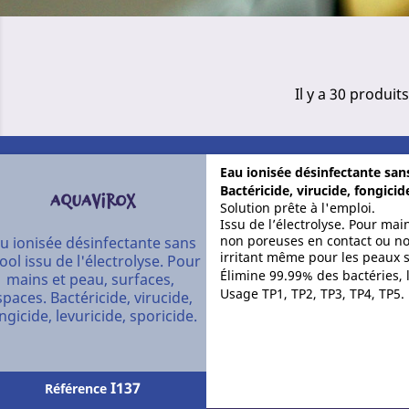
Il y a 30 produits
Eau ionisée désinfectante sans
Bactéricide, virucide, fongicide
AQUAVIROX
Solution prête à l'emploi.
Issu de l’électrolyse. Pour ma
non poreuses en contact ou non
u ionisée désinfectante sans
irritant même pour les peaux 
ool issu de l'électrolyse. Pour
Élimine 99.99% des bactéries, 
mains et peau, surfaces,
Usage TP1, TP2, TP3, TP4, TP5.
spaces. Bactéricide, virucide,
ngicide, levuricide, sporicide.
I137
Référence