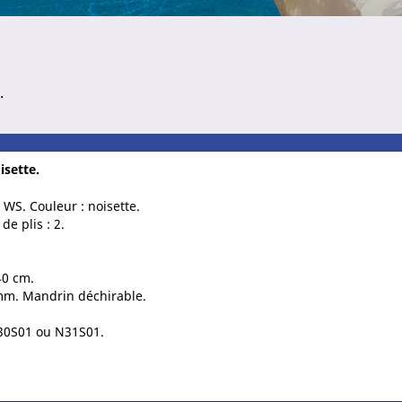
.
isette.
 WS. Couleur : noisette.
e plis : 2.
40 cm.
mm. Mandrin déchirable.
 N30S01 ou N31S01.