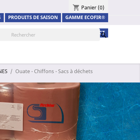
shopping_cart
Panier
(0)
S
PRODUITS DE SAISON
GAMME ECOFIR®
VIDÉOS
CONTACT

NES
Ouate - Chiffons - Sacs à déchets