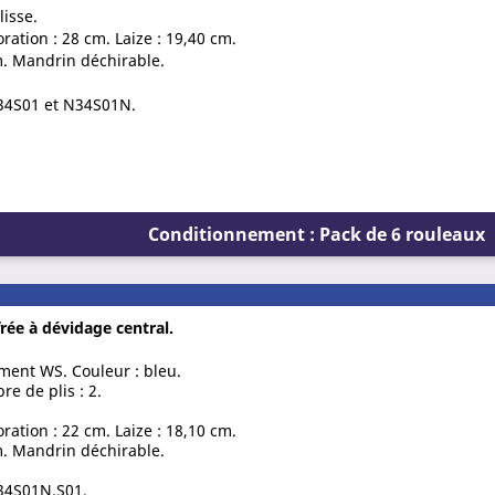
lisse.
ration : 28 cm. Laize : 19,40 cm.
. Mandrin déchirable.
 N34S01 et N34S01N.
Conditionnement : Pack de 6 rouleaux
rée à dévidage central.
ement WS. Couleur : bleu.
 de plis : 2.
ration : 22 cm. Laize : 18,10 cm.
. Mandrin déchirable.
N34S01N.S01.